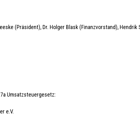
ske (Präsident), Dr. Holger Blask (Finanzvorstand), Hendrik S
27a Umsatzsteuergesetz:
r e.V.